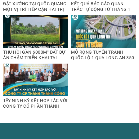
ĐẶT XƯỞNG TẠI QUỐC QUANG:
KẾT QUẢ BÁO CÁO QUAN
MỘT VỊ TRÍ TIẾP CẬN HAI TRỊ
TRẮC TỰ ĐỘNG TỪ THÁNG 1
TRƯỜNG LỚN
ĐẾN THÁNG 3/2026
THU HỒI GẦN 6000M² ĐẤT DỰ
MỞ RỘNG TUYẾN TRÁNH
ÁN CHẬM TRIỂN KHAI TẠI
QUỐC LỘ 1 QUA LONG AN 350
PHƯỜNG LONG AN
TỶ ĐỒNG
TÂY NINH KÝ KẾT HỢP TÁC VỚI
CÔNG TY CỔ PHẦN THÀNH
THÀNH CÔNG