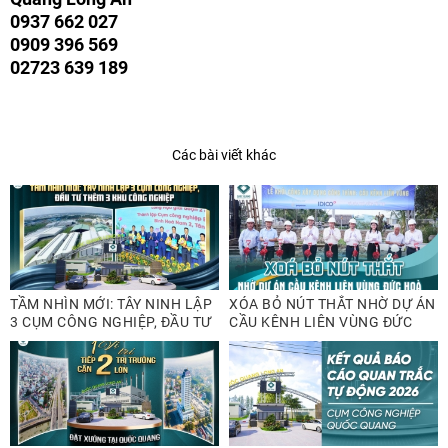
0937 662 027
0909 396 569
02723 639 189
Các bài viết khác
TẦM NHÌN MỚI: TÂY NINH LẬP
XÓA BỎ NÚT THẮT NHỜ DỰ ÁN
3 CỤM CÔNG NGHIỆP, ĐẦU TƯ
CẦU KÊNH LIÊN VÙNG ĐỨC
THÊM 3 KHU CÔNG NGHIỆP
HÒA