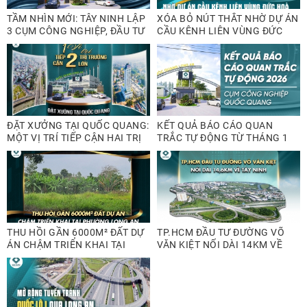
TẦM NHÌN MỚI: TÂY NINH LẬP
XÓA BỎ NÚT THẮT NHỜ DỰ ÁN
3 CỤM CÔNG NGHIỆP, ĐẦU TƯ
CẦU KÊNH LIÊN VÙNG ĐỨC
THÊM 3 KHU CÔNG NGHIỆP
HÒA
ĐẶT XƯỞNG TẠI QUỐC QUANG:
KẾT QUẢ BÁO CÁO QUAN
MỘT VỊ TRÍ TIẾP CẬN HAI TRỊ
TRẮC TỰ ĐỘNG TỪ THÁNG 1
TRƯỜNG LỚN
ĐẾN THÁNG 3/2026
THU HỒI GẦN 6000M² ĐẤT DỰ
TP.HCM ĐẦU TƯ ĐƯỜNG VÕ
ÁN CHẬM TRIỂN KHAI TẠI
VĂN KIỆT NỐI DÀI 14KM VỀ
PHƯỜNG LONG AN
TÂY NINH