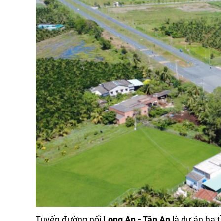
Tuyến đường nối
Long An - Tân An
là dự án hạ 