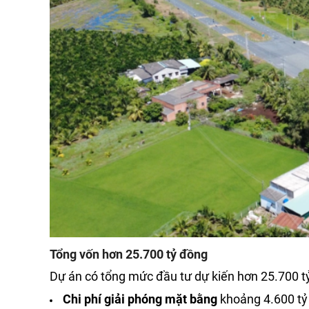
Tổng vốn hơn 25.700 tỷ đồng
Dự án có tổng mức đầu tư dự kiến hơn 25.700 t
Chi phí giải phóng mặt bằng
khoảng 4.600 tỷ