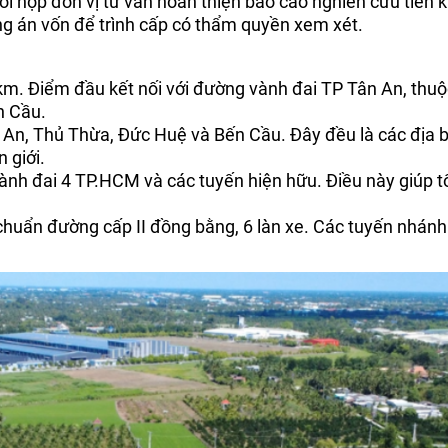
i hợp đơn vị tư vấn hoàn thiện báo cáo nghiên cứu tiền k
ng án vốn để trình cấp có thẩm quyền xem xét.
km. Điểm đầu kết nối với đường vành đai TP Tân An, thu
n Cầu.
 An, Thủ Thừa, Đức Huệ và Bến Cầu. Đây đều là các địa 
 giới.
ành đai 4 TP.HCM và các tuyến hiện hữu. Điều này giúp tố
 chuẩn đường cấp II đồng bằng, 6 làn xe. Các tuyến nhánh