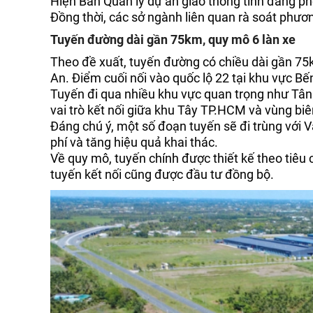
Hiện Ban Quản lý dự án giao thông tỉnh đang phố
Đồng thời, các sở ngành liên quan rà soát phươ
Tuyến đường dài gần 75km, quy mô 6 làn xe
Theo đề xuất, tuyến đường có chiều dài gần 75
An. Điểm cuối nối vào quốc lộ 22 tại khu vực Bế
Tuyến đi qua nhiều khu vực quan trọng như Tân
vai trò kết nối giữa khu Tây TP.HCM và vùng biên
Đáng chú ý, một số đoạn tuyến sẽ đi trùng với V
phí và tăng hiệu quả khai thác.
Về quy mô, tuyến chính được thiết kế theo tiêu
tuyến kết nối cũng được đầu tư đồng bộ.