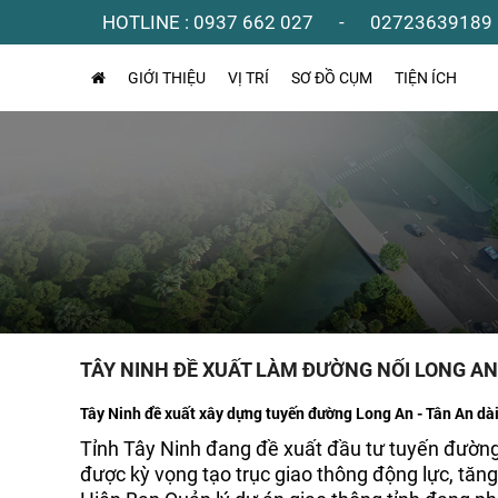
HOTLINE : 0937 662 027
-
02723639189
GIỚI THIỆU
VỊ TRÍ
SƠ ĐỒ CỤM
TIỆN ÍCH
TÂY NINH ĐỀ XUẤT LÀM ĐƯỜNG NỐI LONG AN 
Tây Ninh đề xuất xây dựng tuyến đường Long An - Tân An dài 
Tỉnh Tây Ninh đang đề xuất đầu tư tuyến đường
được kỳ vọng tạo trục giao thông động lực, tăng k