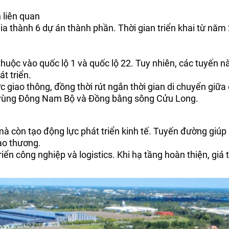
 liên quan
ia thành 6 dự án thành phần. Thời gian triển khai từ năm
thuộc vào quốc lộ 1 và quốc lộ 22. Tuy nhiên, các tuyến n
t triển.
 giao thông, đồng thời rút ngắn thời gian di chuyển giữa
ữa vùng Đông Nam Bộ và Đồng bằng sông Cửu Long.
 mà còn tạo động lực phát triển kinh tế. Tuyến đường giú
iao thương.
ển công nghiệp và logistics. Khi hạ tầng hoàn thiện, giá t