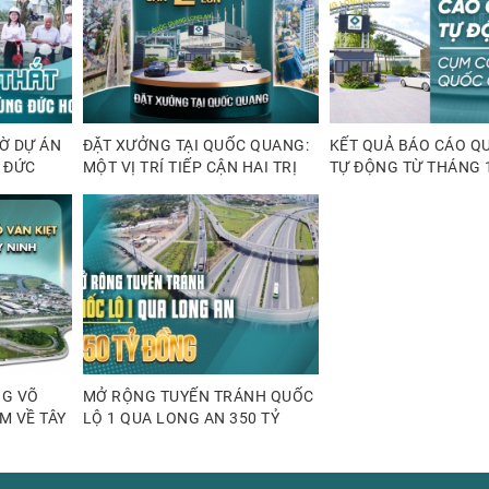
Ờ DỰ ÁN
ĐẶT XƯỞNG TẠI QUỐC QUANG:
KẾT QUẢ BÁO CÁO Q
 ĐỨC
MỘT VỊ TRÍ TIẾP CẬN HAI TRỊ
TỰ ĐỘNG TỪ THÁNG 
TRƯỜNG LỚN
THÁNG 3/2026
NG VÕ
MỞ RỘNG TUYẾN TRÁNH QUỐC
KM VỀ TÂY
LỘ 1 QUA LONG AN 350 TỶ
ĐỒNG