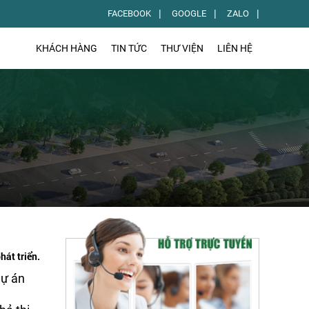
FACEBOOK
GOOGLE
ZALO
KHÁCH HÀNG
TIN TỨC
THƯ VIỆN
LIÊN HỆ
hát triển.
Dự án