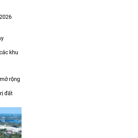
 2026
ày
 các khu
p mở rộng
rị đất