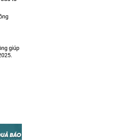
hông
sông giúp
2025.