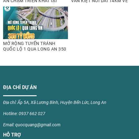
ÁN CHẬM TRIỂN KHAI TẠI
VĂN KIỆT NỐI DÀI 14KM VỀ
PHƯỜNG LONG AN
TÂY NINH
MỞ RỘNG TUYẾN TRÁNH
QUỐC LỘ 1 QUA LONG AN 350
TỶ ĐỒNG
ĐỊA CHỈ DỰ ÁN
Địa chỉ: Ấp 5A, Xã Lương Bình, Huyện Bến Lức, Long An
Hotline: 0937 662 027
Email: quocquang@gmail.com
HỖ TRỢ