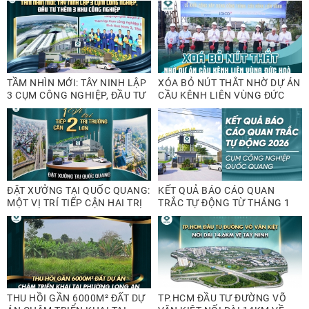
TẦM NHÌN MỚI: TÂY NINH LẬP
XÓA BỎ NÚT THẮT NHỜ DỰ ÁN
3 CỤM CÔNG NGHIỆP, ĐẦU TƯ
CẦU KÊNH LIÊN VÙNG ĐỨC
THÊM 3 KHU CÔNG NGHIỆP
HÒA
ĐẶT XƯỞNG TẠI QUỐC QUANG:
KẾT QUẢ BÁO CÁO QUAN
MỘT VỊ TRÍ TIẾP CẬN HAI TRỊ
TRẮC TỰ ĐỘNG TỪ THÁNG 1
TRƯỜNG LỚN
ĐẾN THÁNG 3/2026
THU HỒI GẦN 6000M² ĐẤT DỰ
TP.HCM ĐẦU TƯ ĐƯỜNG VÕ