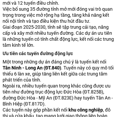
mới và 12 tuyến điều chỉnh.
Việc bổ sung 35 đường tỉnh mở mới đóng vai trò quan
trọng trong việc mở rộng hạ tầng, tăng khả năng kết
nối nội tỉnh và tạo điều kiện thu hút đầu tư.
Giai đoạn 2025-2030, tỉnh sẽ tập trung cải tạo, nâng
cấp và xây mới nhiều tuyến đường. Các dự án ưu tiên
là những tuyến có tính chất động lực, kết nối các trung
tâm kinh tế lớn.
Ưu tiên các tuyến đường động lực
Một trong những dự án đáng chú ý là tuyến kết nối
Tân Ninh - Long An (ĐT.840)
. Tuyến này có quy mô tối
thiểu 6 làn xe, giúp tăng liên kết giữa các trung tâm
phát triển của tỉnh.
Ngoài ra, nhiều tuyến quan trọng khác cũng được ưu
tiên như đường trục động lực Đức Hòa (ĐT.825B),
đường Đức Hòa - Mỹ An (ĐT.823E) hay tuyến Tân An -
Bình Hiệp (ĐT.817D).
Các tuyến này góp phần kết nối
khu công nghiệp
, đô
thị và cửa khẩu, tạo mạng lưới giao thông liên hoàn.